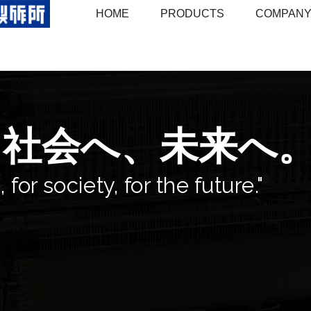
HOME
PRODUCTS
COMPAN
、社会へ、未来へ
 for society, for the future."