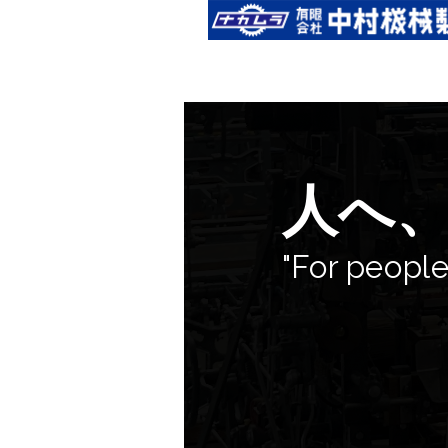
人へ
"For people,