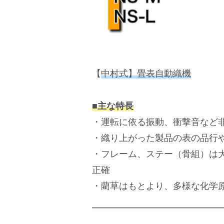
【
中村式】畳表自動織機
■主な特長
・運転に依る振動、衝撃音など非
・織り上がった製品の表の品行
・フレーム、ステー（骨組）は
正確
・藺草はもとより、多様な化学