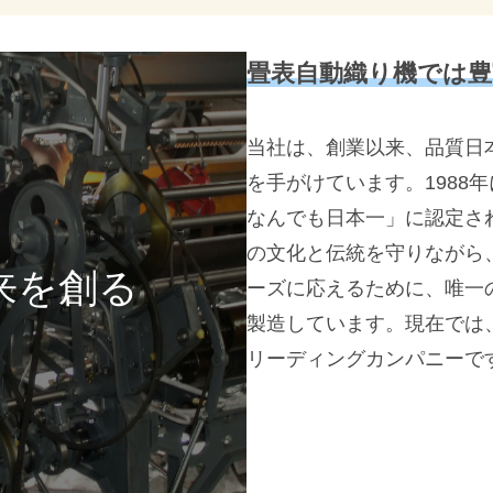
畳表自動織り機では豊
当社は、創業以来、品質日
を手がけています。1988
なんでも日本一」に認定さ
の文化と伝統を守りながら
来を創る
ーズに応えるために、唯一
製造しています。現在では
リーディングカンパニーで